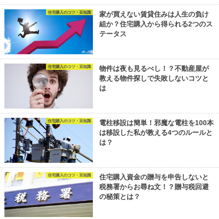
住宅購入のコツ・豆知識
家が買えない賃貸住みは人生の負け
組か？住宅購入から得られる2つのス
テータス
住宅購入のコツ・豆知識
物件は夜も見るべし！？不動産屋が
教える物件探しで失敗しないコツと
は
住宅購入のコツ・豆知識
電柱移設は簡単！邪魔な電柱を100本
は移設した私が教える4つのルールと
は？
住宅購入のコツ・豆知識
住宅購入資金の贈与を申告しないと
税務署からお尋ね文！？贈与税回避
の秘策とは？