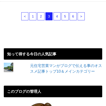
<
1
2
3
4
5
6
>
知って得する今日の人気記事
元住宅営業マンがブログで伝える事のオス
スメ記事トップ10＆メインカテゴリー
このブログの管理人