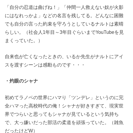
「自分の忍道は曲げね！」「仲間一人救えない奴が火影
にはなれっかよ」などの名言を残してる。どんなに困難
でも自分の言った約束を守ろうとしているナルトは素晴
らしい。（社会人1年目～3年目ぐらいまでYouTubeを見
まくっていた。）
自来也が亡くなったときの、いるか先生がナルトにアイ
スを渡すシーンは感動ものです・・・
・灼眼のシャナ
初めてラノベの世界にハマり「ツンデレ」というのに完
全ハマった高校時代の俺！シャナが好きすぎて、現実世
界でつらいと思ってもシャナが見ているという気持ち
で、大っ嫌いだった部活の柔道を頑張っていた。（雑魚
だったけどW）