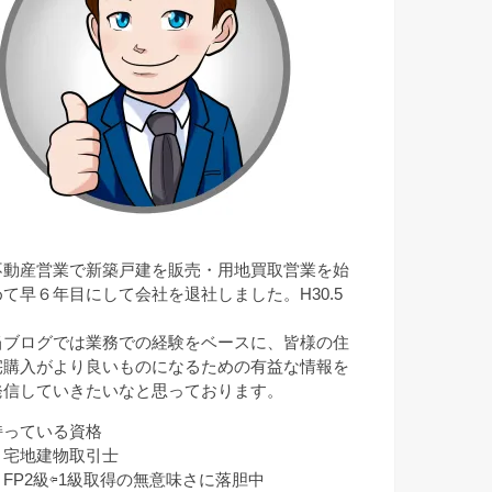
不動産営業で新築戸建を販売・用地買取営業を始
めて早６年目にして会社を退社しました。H30.5
月
当ブログでは業務での経験をベースに、皆様の住
宅購入がより良いものになるための有益な情報を
発信していきたいなと思っております。
持っている資格
・宅地建物取引士
・FP2級⇦1級取得の無意味さに落胆中