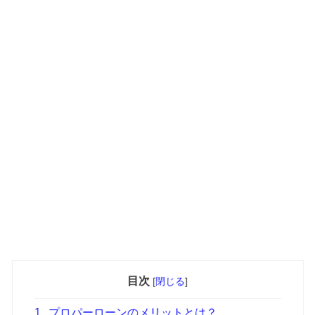
目次
[
閉じる
]
1
プロパーローンのメリットとは？