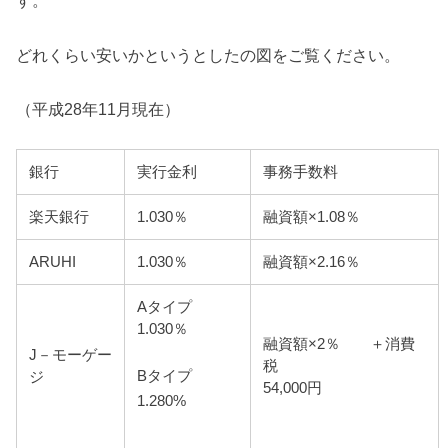
す。
どれくらい安いかというとしたの図をご覧ください。
（平成28年11月現在）
銀行
実行金利
事務手数料
楽天銀行
1.030％
融資額×1.08％
ARUHI
1.030％
融資額×2.16％
Aタイプ
1.030％
融資額×2％ ＋消費
J－モーゲー
税
Bタイプ
ジ
54,000円
1.280%