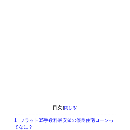
目次
[
閉じる
]
1
フラット35手数料最安値の優良住宅ローンっ
てなに？