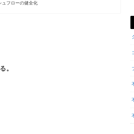
シュフローの健全化
る。