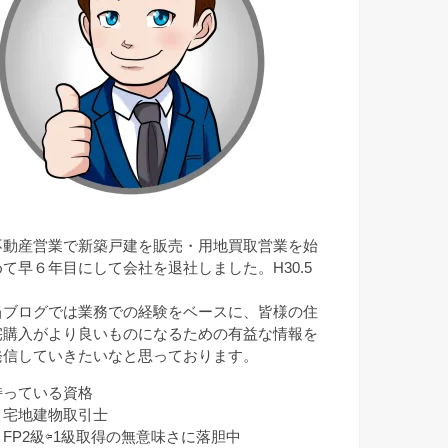
不動産営業で新築戸建を販売・用地買取営業を始
めて早６年目にして会社を退社しました。H30.5
月
当ブログでは業務での経験をベースに、皆様の住
宅購入がより良いものになるための有益な情報を
発信していきたいなと思っております。
持っている資格
・宅地建物取引士
・FP2級⇦1級取得の無意味さに落胆中