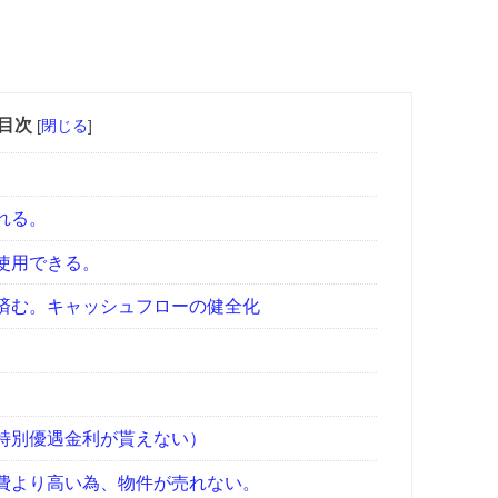
目次
[
閉じる
]
れる。
使用できる。
済む。キャッシュフローの健全化
。
特別優遇金利が貰えない）
費より高い為、物件が売れない。