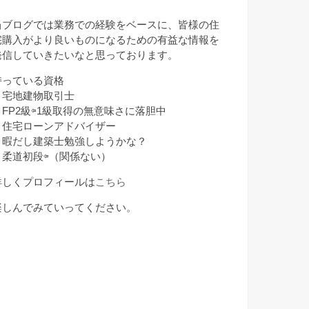
月
当ブログでは業務での経験をベースに、皆様の住
宅購入がより良いものになるための有益な情報を
発信していきたいなと思っております。
持っている資格
・宅地建物取引士
・FP2級⇦1級取得の無意味さに落胆中
・住宅ローンアドバイザー
・暇だし建築士勉強しようかな？
・柔道初段⇦（関係ない）
詳しくプロフィールは
こちら
楽しんでみていってください。