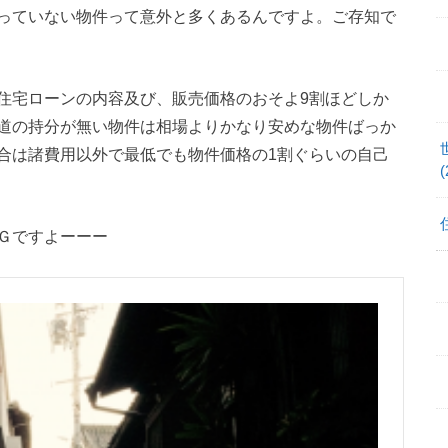
っていない物件って意外と多くあるんですよ。ご存知で
住宅ローンの内容及び、販売価格のおそよ9割ほどしか
道の持分が無い物件は相場よりかなり安めな物件ばっか
合は諸費用以外で最低でも物件価格の1割ぐらいの自己
(
Ｇですよーーー