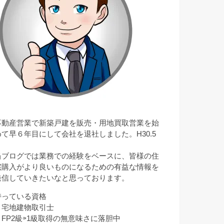
不動産営業で新築戸建を販売・用地買取営業を始
めて早６年目にして会社を退社しました。H30.5
月
当ブログでは業務での経験をベースに、皆様の住
宅購入がより良いものになるための有益な情報を
発信していきたいなと思っております。
持っている資格
・宅地建物取引士
・FP2級⇦1級取得の無意味さに落胆中