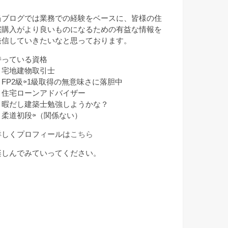
月
当ブログでは業務での経験をベースに、皆様の住
宅購入がより良いものになるための有益な情報を
発信していきたいなと思っております。
持っている資格
・宅地建物取引士
・FP2級⇦1級取得の無意味さに落胆中
・住宅ローンアドバイザー
・暇だし建築士勉強しようかな？
・柔道初段⇦（関係ない）
詳しくプロフィールは
こちら
楽しんでみていってください。