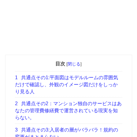
目次
[
閉じる
]
1
共通点その1:平面図はモデルルームの雰囲気
だけで確認し、外観のイメージ図だけをしっか
り見る人
2
共通点その2：マンション独自のサービスはあ
なたの管理費修繕費で運営されている現実を知
らない。
3
共通点その3:入居者の層がバラバラ！規約の
変更がまとまらない