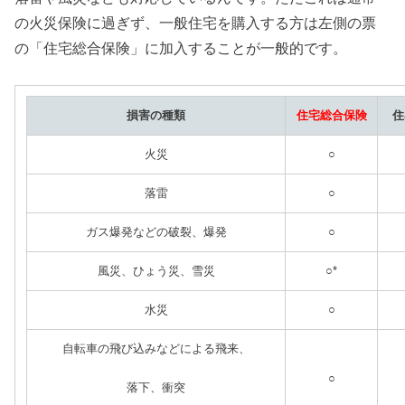
の火災保険に過ぎず、一般住宅を購入する方は左側の票
の「住宅総合保険」に加入することが一般的です。
損害の種類
住宅総合保険
住
火災
○
落雷
○
ガス爆発などの破裂、爆発
○
風災、ひょう災、雪災
○
*
水災
○
自転車の飛び込みなどによる飛来、
○
落下、衝突