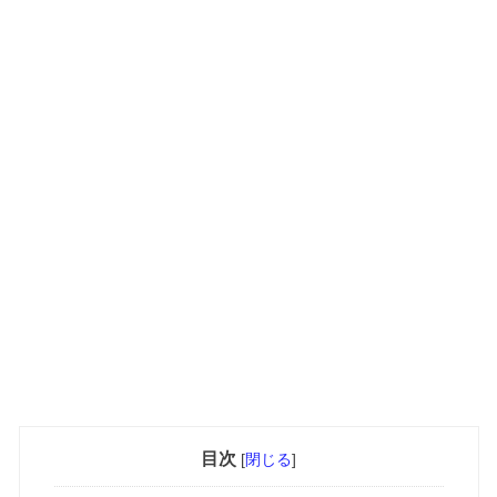
目次
[
閉じる
]