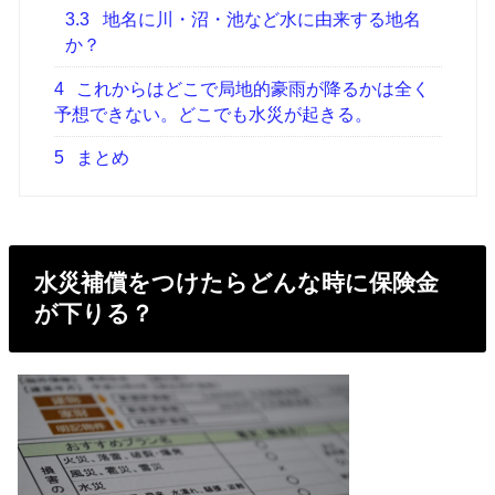
3.3
地名に川・沼・池など水に由来する地名
か？
4
これからはどこで局地的豪雨が降るかは全く
予想できない。どこでも水災が起きる。
5
まとめ
水災補償をつけたらどんな時に保険金
が下りる？