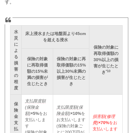
す。
水
床上浸水または地盤面より45cm
災
を超える浸水
に
保険の対象に
よ
再取得価額の
る
保険の対象
保険の対象に再
30%以上の損
損
に再取得価
取得価額の15%
害が生じたと
害
額の15%未
以上30%未満の
*10
き
の
満の損害が
損害が生じたと
程
生じたとき
き
度
支払限度額
保
(保険金
支払限度額(保
険
額)
×5%
をお
険金額)
×10%
を
金
損害額(修理
支払いしま
お支払いします
支
費)
×70%
をお
す
(保険の対象ご
払
支払いします
(保険の対象
とに200万円が