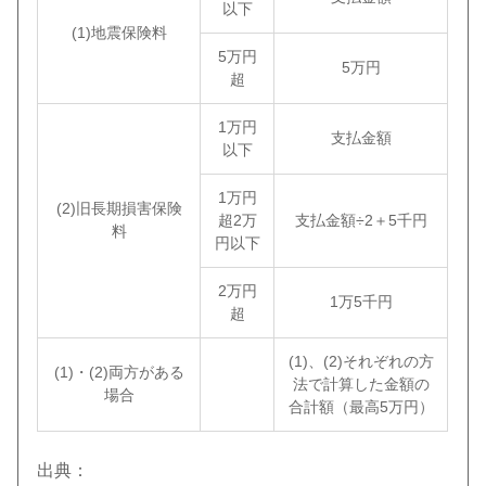
以下
(1)地震保険料
5万円
5万円
超
1万円
支払金額
以下
1万円
(2)旧長期損害保険
超2万
支払金額÷2＋5千円
料
円以下
2万円
1万5千円
超
(1)、(2)それぞれの方
(1)・(2)両方がある
法で計算した金額の
場合
合計額（最高5万円）
出典：