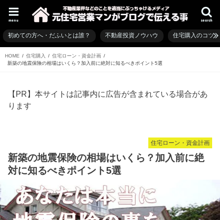
menu
search
初めての方へ・だふいとは誰？
不動産投資ノウハウ
住宅購入のコツ
HOME
住宅購入
住宅ローン・資金計画
新築の地震保険の相場はいくら？加入前に絶対に知るべきポイント5選
【PR】本サイトは記事内に広告が含まれている場合があ
ります
住宅ローン・資金計画
新築の地震保険の相場はいくら？加入前に絶
対に知るべきポイント5選