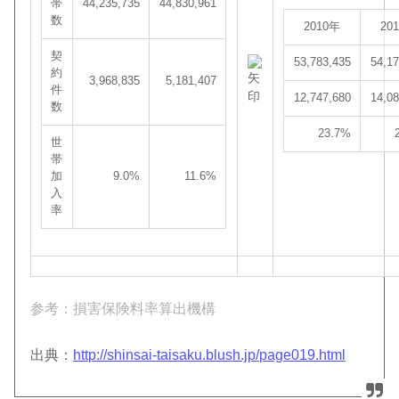
帯
44,235,735
44,830,961
数
2010年
20
契
53,783,435
54,1
約
3,968,835
5,181,407
件
12,747,680
14,0
数
23.7%
世
帯
加
9.0%
11.6%
入
率
参考：損害保険料率算出機構
出典：
http://shinsai-taisaku.blush.jp/page019.html