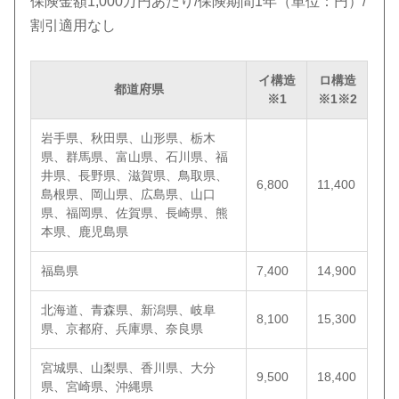
保険金額1,000万円あたり/保険期間1年（単位：円）/
割引適用なし
イ構造
ロ構造
都道府県
※1
※1※2
岩手県、秋田県、山形県、栃木
県、群馬県、富山県、石川県、福
井県、長野県、滋賀県、鳥取県、
6,800
11,400
島根県、岡山県、広島県、山口
県、福岡県、佐賀県、長崎県、熊
本県、鹿児島県
福島県
7,400
14,900
北海道、青森県、新潟県、岐阜
8,100
15,300
県、京都府、兵庫県、奈良県
宮城県、山梨県、香川県、大分
9,500
18,400
県、宮崎県、沖縄県