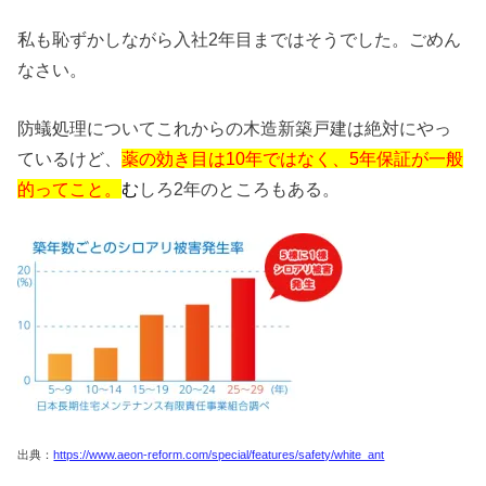
私も恥ずかしながら入社2年目まではそうでした。ごめん
なさい。
防蟻処理についてこれからの木造新築戸建は絶対にやっ
ているけど、
薬の効き目は10年ではなく、5年保証が一般
的ってこと。
む
しろ2年のところもある。
出典：
https://www.aeon-reform.com/special/features/safety/white_ant