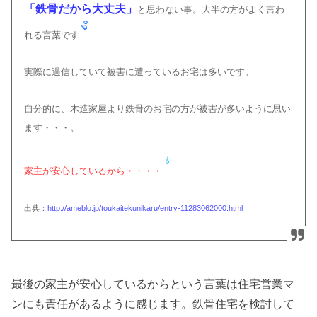
「鉄骨だから大丈夫」
と思わない事。
大半の方がよく言わ
れる言葉です
実際に過信していて被害に遭っているお宅は多いです。
自分的に、木造家屋より鉄骨のお宅の方が
被害が多いように思い
ます・・・。
家主が安心しているから・・・・
出典：
http://ameblo.jp/toukaitekunikaru/entry-11283062000.html
最後の家主が安心しているからという言葉は住宅営業マ
ンにも責任があるように感じます。鉄骨住宅を検討して