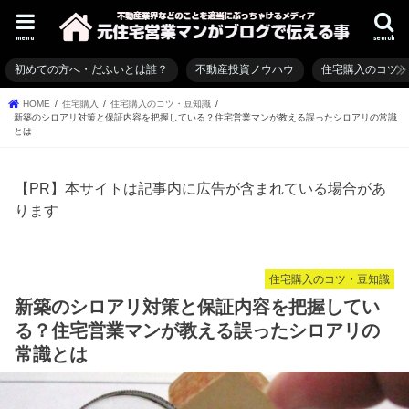
menu
search
初めての方へ・だふいとは誰？
不動産投資ノウハウ
住宅購入のコツ
HOME
住宅購入
住宅購入のコツ・豆知識
新築のシロアリ対策と保証内容を把握している？住宅営業マンが教える誤ったシロアリの常識
とは
【PR】本サイトは記事内に広告が含まれている場合があ
ります
住宅購入のコツ・豆知識
新築のシロアリ対策と保証内容を把握してい
る？住宅営業マンが教える誤ったシロアリの
常識とは