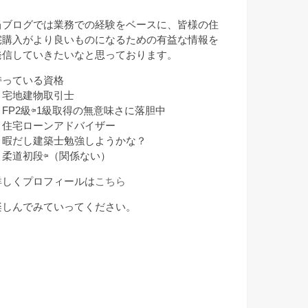
月
当ブログでは業務での経験をベースに、皆様の住
宅購入がより良いものになるための有益な情報を
発信していきたいなと思っております。
持っている資格
・宅地建物取引士
・FP2級⇦1級取得の無意味さに落胆中
・住宅ローンアドバイザー
・暇だし建築士勉強しようかな？
・柔道初段⇦（関係ない）
詳しくプロフィールは
こちら
楽しんでみていってください。