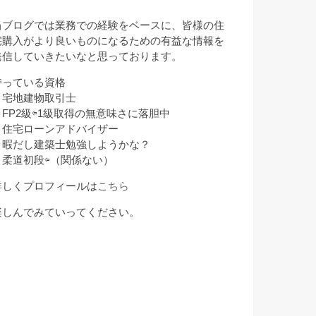
月
当ブログでは業務での経験をベースに、皆様の住
宅購入がより良いものになるための有益な情報を
発信していきたいなと思っております。
持っている資格
・宅地建物取引士
・FP2級⇦1級取得の無意味さに落胆中
・住宅ローンアドバイザー
・暇だし建築士勉強しようかな？
・柔道初段⇦（関係ない）
詳しくプロフィールは
こちら
楽しんでみていってください。