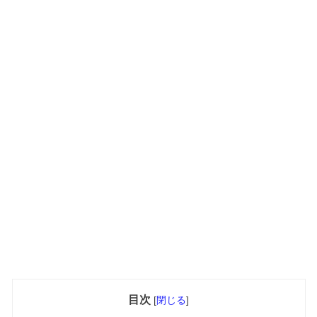
目次
[
閉じる
]