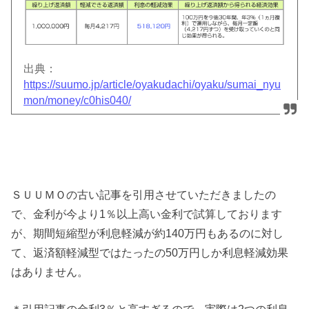
出典：
https://suumo.jp/article/oyakudachi/oyaku/sumai_nyu
mon/money/c0his040/
ＳＵＵＭＯの古い記事を引用させていただきましたの
で、金利が今より1％以上高い金利で試算しております
が、期間短縮型が利息軽減が約140万円もあるのに対し
て、返済額軽減型ではたったの50万円しか利息軽減効果
はありません。
＊引用記事の金利3％と高すぎるので、実際は2つの利息